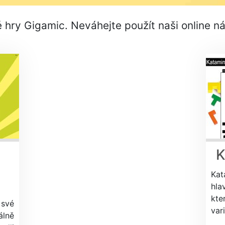
 hry Gigamic. Neváhejte použít naši online n
Ka
hla
kte
 své
var
álně