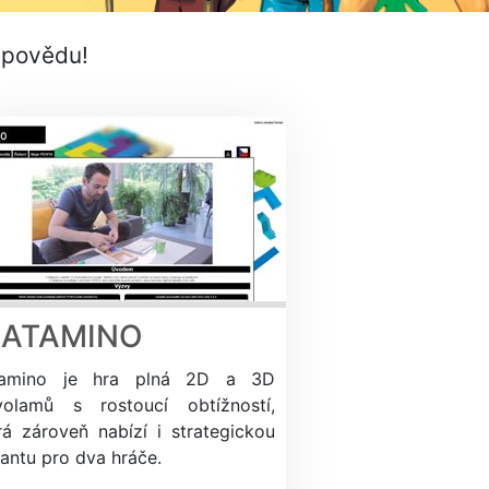
ápovědu!
KATAMINO
tamino je hra plná 2D a 3D
volamů s rostoucí obtížností,
rá zároveň nabízí i strategickou
iantu pro dva hráče.